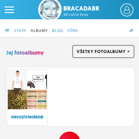
BRACADABR
28-ročná žena
STAVY
ALBUMY
BLOG
FÓRA
VŠETKY FOTOALBUMY
Jej fotoalbumy
PRIHLÁS SA
ČINŽIAK
FÓRUM
STATUSY
neroztriedené
BLOGY
OBRÁZKY