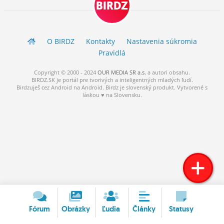
BIRDZ
ĽUDIA
MÔJ PROFIL
O BIRDZ
Kontakty
Nastavenia súkromia
NASTAVENIA
Pravidlá
ROLETA
Copyright © 2000 - 2024
OUR MEDIA SR a.s.
a
autori
obsahu.
BIRDZ.SK je portál pre tvorivých a inteligentných mladých ľudí.
Birdzuješ cez Android na Android. Birdz je slovenský produkt. Vytvorené s
láskou ♥ na Slovensku.
Fórum
Obrázky
Ľudia
Články
Statusy