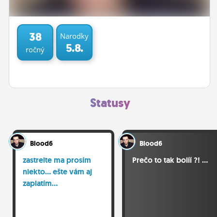
ĽUDIA
MÔJ PROFIL
38
Narodky
5.8.
ročný
NASTAVENIA
ROLETA
Statusy
Blood6
Blood6
zastrelte ma prosím
Prečo to tak bolíí ?! ...
niekto... ešte vám aj
zaplatím...