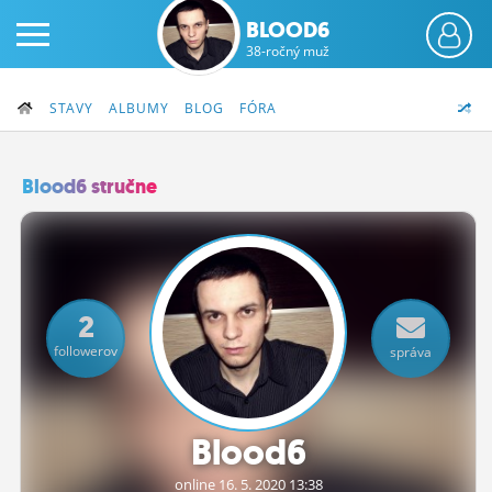
BLOOD6
38-ročný muž
STAVY
ALBUMY
BLOG
FÓRA
Blood6 stručne
PRIHLÁS SA
ČINŽIAK
2
FÓRUM
followerov
správa
STATUSY
BLOGY
Blood6
OBRÁZKY
online 16.
5.
2020 13:38