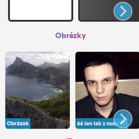
Obrázky
Obrázok
áá len tak z nudy (?)