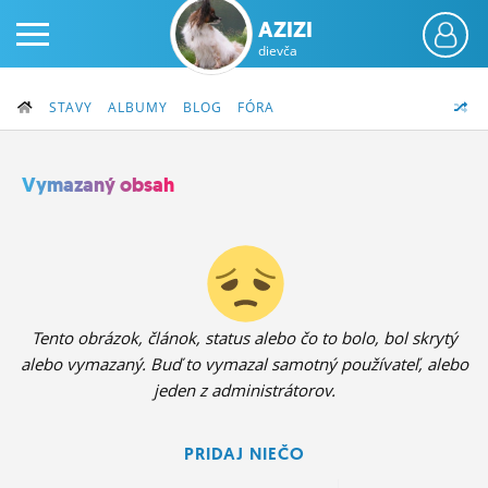
AZIZI
dievča
STAVY
ALBUMY
BLOG
FÓRA
Vymazaný obsah
PRIHLÁS SA
ČINŽIAK
FÓRUM
Tento obrázok, článok, status alebo čo to bolo, bol skrytý
alebo vymazaný. Buď to vymazal samotný používateľ, alebo
STATUSY
jeden z administrátorov.
BLOGY
PRIDAJ NIEČO
OBRÁZKY