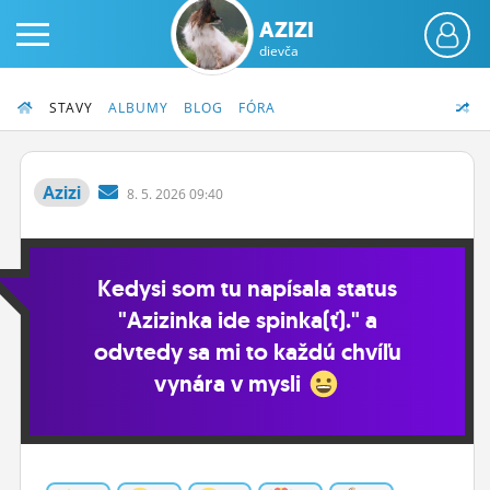
AZIZI
dievča
STAVY
ALBUMY
BLOG
FÓRA
Azizi
8.
5.
2026 09:40
PRIHLÁS SA
Kedysi som tu napísala status
ČINŽIAK
"Azizinka ide spinka(ť)." a
FÓRUM
odvtedy sa mi to každú chvíľu
STATUSY
vynára v mysli
BLOGY
OBRÁZKY