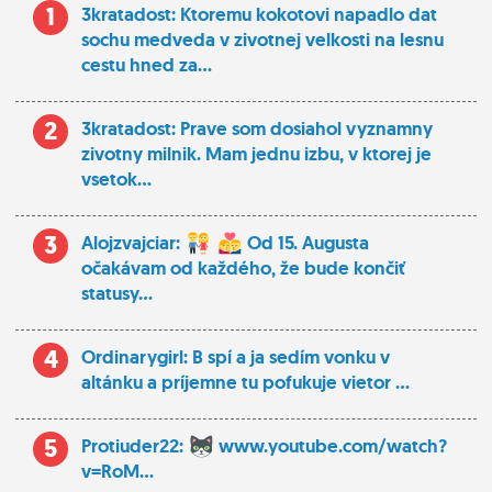
1
3kratadost: Ktoremu kokotovi napadlo dat
sochu medveda v zivotnej velkosti na lesnu
cestu hned za...
2
3kratadost: Prave som dosiahol vyznamny
zivotny milnik. Mam jednu izbu, v ktorej je
vsetok...
3
Alojzvajciar:
Od 15. Augusta
očakávam od každého, že bude končiť
statusy...
4
Ordinarygirl: B spí a ja sedím vonku v
altánku a príjemne tu pofukuje vietor ...
5
Protiuder22:
www.youtube.com/watch?
v=RoM...