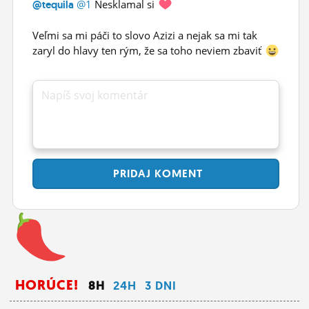
@1
Nesklamal si
@tequila
Veľmi sa mi páči to slovo Azizi a nejak sa mi tak
zaryl do hlavy ten rým, že sa toho neviem zbaviť
Napíš svoj komentár
PRIDAJ
KOMENT
HORÚCE!
8H
24H
3 DNI