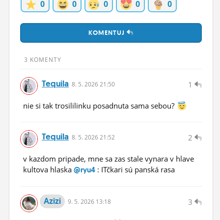
0
0
0
0
0
ĽUDIA
MÔJ PROFIL
KOMENTUJ
NASTAVENIA
3 KOMENTY
ROLETA
Tequila
1
8.
5.
2026 21:50
nie si tak trosililinku posadnuta sama sebou?
Tequila
2
8.
5.
2026 21:52
v kazdom pripade, mne sa zas stale vynara v hlave
kultova hlaska
: ITčkari sú panská rasa
@ryu4
Azizi
3
9.
5.
2026 13:18