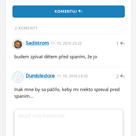
ĽUDIA
KOMENTUJ
MÔJ PROFIL
2 KOMENTY
NASTAVENIA
Sadistrom
1
11.
10.
2016 23:22
ROLETA
budem zpívat dětem před spaním, že jo
Dumbledore
2
11.
10.
2016 23:33
Inak mne by sa páčilo, keby mi niekto spieval pred
spaním...
Napíš svoj komentár