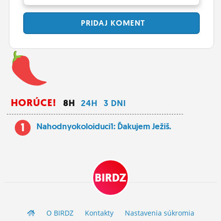
PRIDAJ
KOMENT
HORÚCE!
8H
24H
3 DNI
1
Nahodnyokoloiduci1: Ďakujem Ježiš.
BIRDZ
O BIRDZ
Kontakty
Nastavenia súkromia