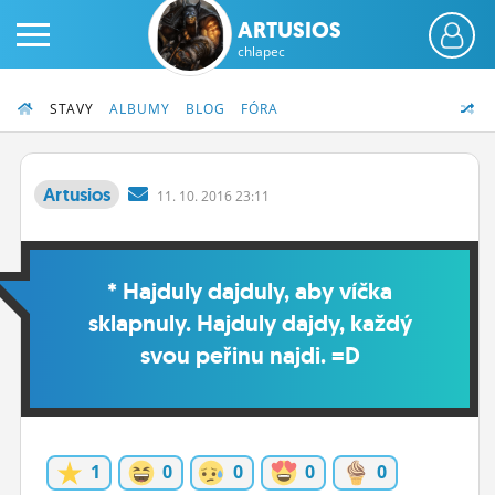
ARTUSIOS
chlapec
STAVY
ALBUMY
BLOG
FÓRA
Artusios
11.
10.
2016 23:11
PRIHLÁS SA
* Hajduly dajduly, aby víčka
ČINŽIAK
sklapnuly. Hajduly dajdy, každý
FÓRUM
svou peřinu najdi. =D
STATUSY
BLOGY
1
0
0
0
0
OBRÁZKY