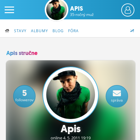
APIS
35-ročný muž
STAVY
ALBUMY
BLOG
FÓRA
Apis stručne
PRIHLÁS SA
ČINŽIAK
5
FÓRUM
followerov
správa
STATUSY
BLOGY
Apis
OBRÁZKY
online 4.
5.
2011 19:19