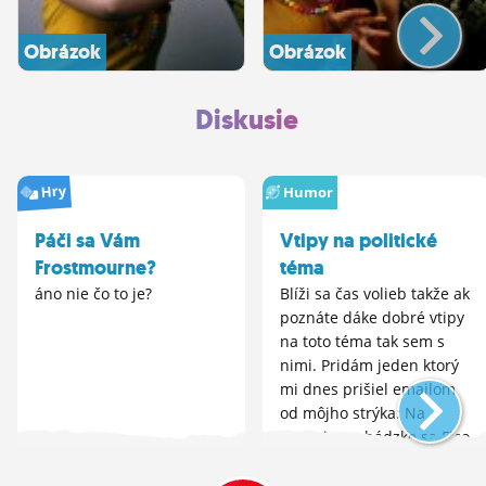
Obrázok
Obrázok
Diskusie
Hry
Humor
Páči sa Vám
Vtipy na politické
Frostmourne?
téma
áno nie čo to je?
Blíži sa čas volieb takže ak
poznáte dáke dobré vtipy
na toto téma tak sem s
nimi. Pridám jeden ktorý
mi dnes prišiel emailom
od môjho strýka: Na
rannej prechádzke sa Fico
náhle potkol a spadol.
Ukázalo...