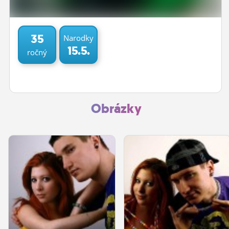
ĽUDIA
MÔJ PROFIL
35
Narodky
15.5.
ročný
NASTAVENIA
ROLETA
Obrázky