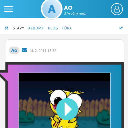
AO
37-ročný muž
STAVY
ALBUMY
BLOG
FÓRA
Ao
14.
2.
2011 15:32
PRIHLÁS SA
ČINŽIAK
FÓRUM
STATUSY
BLOGY
OBRÁZKY