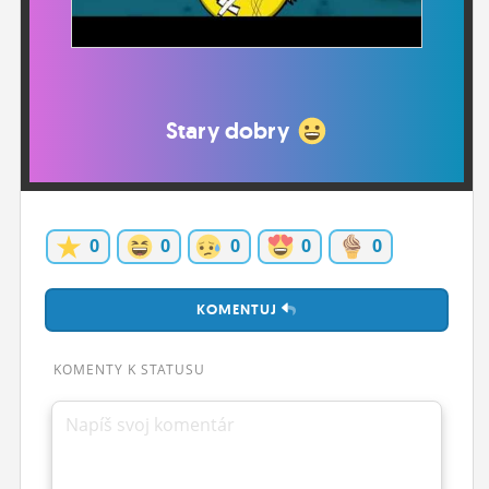
ĽUDIA
MÔJ PROFIL
NASTAVENIA
Stary dobry
ROLETA
0
0
0
0
0
KOMENTUJ
KOMENTY K STATUSU
Napíš svoj komentár