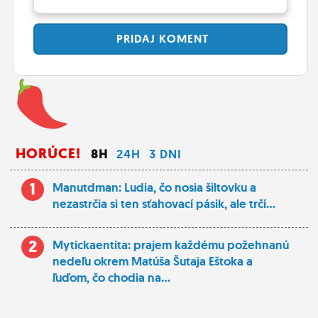
PRIDAJ
KOMENT
HORÚCE!
8H
24H
3 DNI
1
Manutdman: Ludia, čo nosia šiltovku a
nezastrčia si ten sťahovací pásik, ale trčí...
2
Mytickaentita: prajem každému požehnanú
nedeľu okrem Matúša Šutaja Eštoka a
ľuďom, čo chodia na...