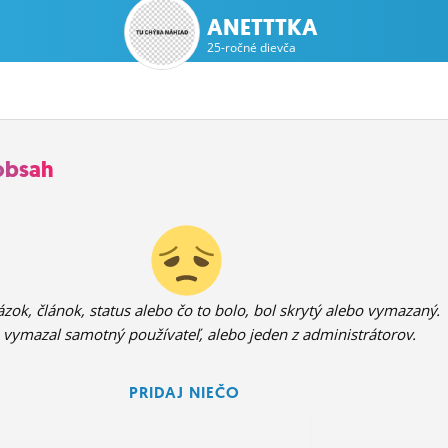
ANETTTKA
25-ročné dievča
obsah
zok, článok, status alebo čo to bolo, bol skrytý alebo vymazaný.
 vymazal samotný používateľ, alebo jeden z administrátorov.
PRIDAJ NIEČO