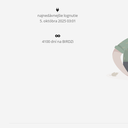
ĽUDIA
najnedávnejšie lognutie
MÔJ PROFIL
5.
októbra
2025 03:01
NASTAVENIA
ROLETA
4100 dní na BIRDZi