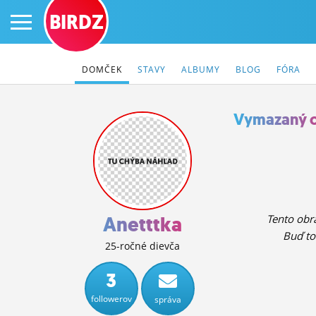
BIRDZ
DOMČEK
STAVY
ALBUMY
BLOG
FÓRA
Vymazaný 
PRIHLÁS SA
ČINŽIAK
FÓRUM
Anetttka
Tento obrá
Buď to
STATUSY
25-ročné dievča
BLOGY
3
followerov
správa
OBRÁZKY