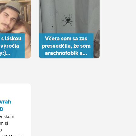
 s láskou
Včera som sa zas
 výročia
presvedčila, že som
:)...
arachnofobik a...
 vrah
:D
venskom
m si
o