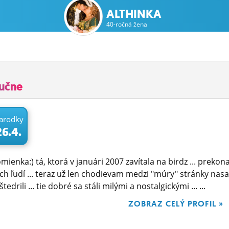
ALTHINKA
40-ročná žena
ručne
arodky
26.4.
ienka:) tá, ktorá v januári 2007 zavítala na birdz ... prek
ch ľudí ... teraz už len chodievam medzi "múry" stránky nas
tedrili ... tie dobré sa stáli milými a nostalgickými ... ...
ZOBRAZ CELÝ PROFIL »