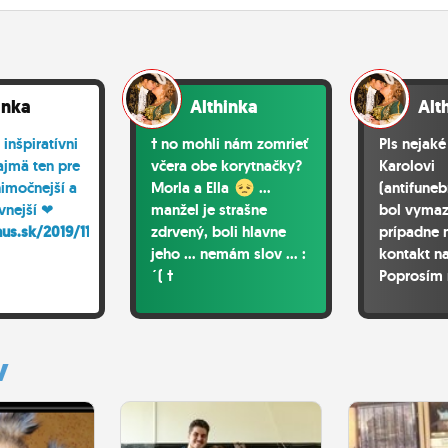
inka
Althinka
Alt
 inšpiratívni
† no mohli nám zomrieť
Pls nejaké
najmä ten pre
včera obe korytnačky?
Karolovi
imočnejší a
Morla a Ella
...
(antifuneb
ívnejší ❤
manžel je strašne
bol vymaz
us.sk/2019/11/...
zdrvený, boli hlavne
prípadne n
jeho ... nemám slov ... :
kontakt n
´( †
Poprosím
reakcie a n
chcem to 
vedieť, le
y
nerozumie
stalo. Ďa
každému