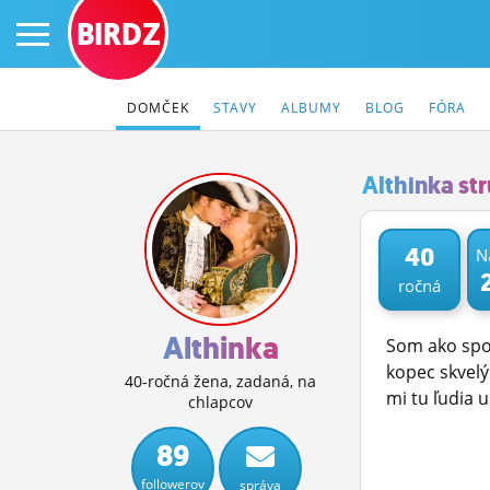
BIRDZ
DOMČEK
STAVY
ALBUMY
BLOG
FÓRA
Althinka st
PRIHLÁS SA
40
N
ročná
ČINŽIAK
FÓRUM
Althinka
Som ako spom
kopec skvelý
STATUSY
40-ročná žena, zadaná, na
mi tu ľudia uš
chlapcov
BLOGY
89
OBRÁZKY
followerov
správa