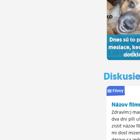
Dnes sú to p
mesiace, ke
dotĺklo
Diskusi
Filmy
Názov film
Zdravím:) ma
dva dni píli u
zistiť názov fi
mi dosť mizer
dejovo sa jedn