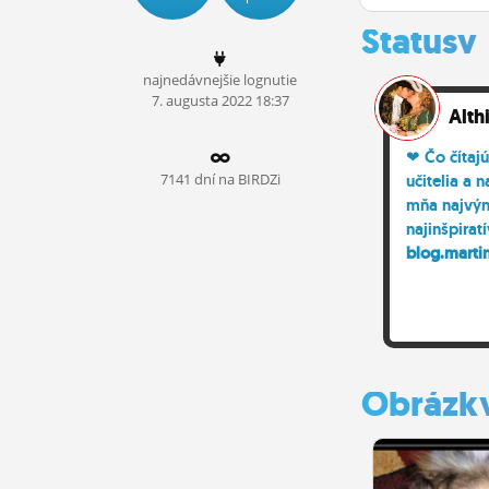
ĽUDIA
Statusy
MÔJ PROFIL
najnedávnejšie lognutie
7.
augusta
2022 18:37
NASTAVENIA
Alth
❤ Čo čítajú
ROLETA
7141 dní na BIRDZi
učitelia a 
mňa najvýn
najinšpirat
blog.martin
Obrázk