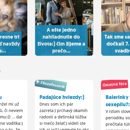
A ešte jedno
resne tri
nahliadnutie do
Tak sme sa
ď navždy
života:) čím žijeme a
dočkali 7.
...
prečo...
svadby
e
Filozofovanie
Ostatné fóra
u
Padajúce hviezdy:)
Balerínky
sexepílu?
nžel mi už
Dnes som ich pár
ši, či neviem
zazrela:) prchavý okamih
V istom slo
lmu:D ... dal
radosti a detinská túžba
periodiku so
ne vodítka:)
si niečo želať:) videli ste
prečítala tút
a o to , že
ich aj vy?:) vnímate to ako