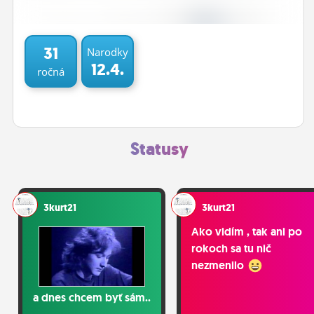
ĽUDIA
MÔJ PROFIL
31
Narodky
12.4.
ročná
NASTAVENIA
ROLETA
Statusy
3kurt21
3kurt21
Ako vidím , tak ani po
rokoch sa tu nič
nezmenilo
a dnes chcem byť sám..