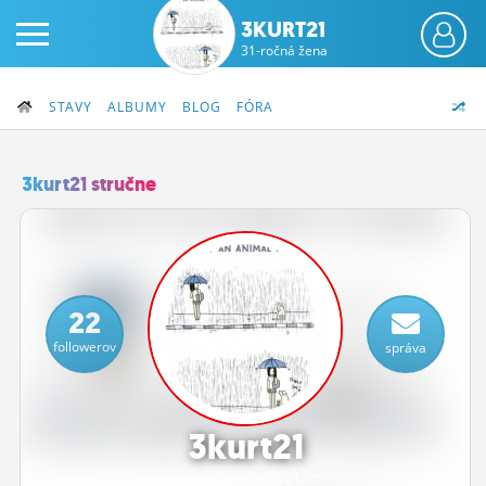
3KURT21
31-ročná žena
STAVY
ALBUMY
BLOG
FÓRA
3kurt21 stručne
PRIHLÁS SA
ČINŽIAK
22
FÓRUM
followerov
správa
STATUSY
BLOGY
3kurt21
OBRÁZKY
online 21.
9.
2023 21:50