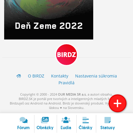
BIRDZ
O BIRDZ
Kontakty
Nastavenia súkromia
Pravidlá
Copyright © 2000 - 2024
OUR MEDIA SR a.s.
a
autori
obsahu.
BIRDZ.SK je portál pre tvorivých a inteligentných mladých ľudí.
Birdzuješ cez Android na Android. Birdz je slovenský produkt. Vytvorené s
láskou ♥ na Slovensku.
Fórum
Obrázky
Ľudia
Články
Statusy