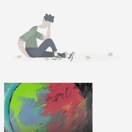
ĽUDIA
MÔJ PROFIL
NASTAVENIA
ROLETA