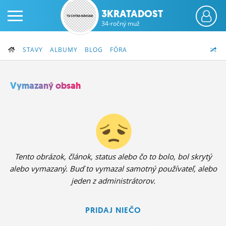
3KRATADOST
34-ročný muž
STAVY
ALBUMY
BLOG
FÓRA
Vymazaný obsah
PRIHLÁS SA
ČINŽIAK
FÓRUM
Tento obrázok, článok, status alebo čo to bolo, bol skrytý
alebo vymazaný. Buď to vymazal samotný používateľ, alebo
STATUSY
jeden z administrátorov.
BLOGY
PRIDAJ NIEČO
OBRÁZKY