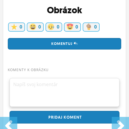
ĽUDIA
Obrázok
MÔJ PROFIL
0
0
0
0
0
NASTAVENIA
ROLETA
KOMENTUJ
KOMENTY K OBRÁZKU
Napíš svoj komentár
PRIDAJ
KOMENT