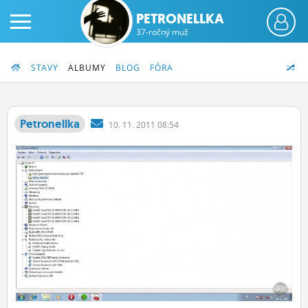
PETRONELLKA
37-ročný muž
STAVY
ALBUMY
BLOG
FÓRA
Petronellka
10.
11.
2011 08:54
PRIHLÁS SA
ČINŽIAK
FÓRUM
STATUSY
BLOGY
OBRÁZKY