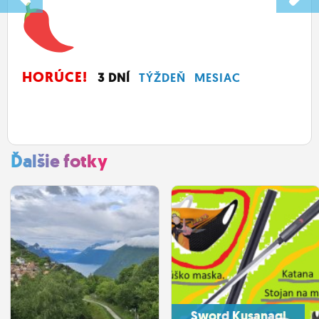
HORÚCE!
3 DNÍ
TÝŽDEŇ
MESIAC
Ďalšie fotky
Sword Kusanagi