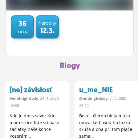
ĽUDIA
MÔJ PROFIL
36
Narodky
12.3.
ročná
NASTAVENIA
ROLETA
Blogy
(ne) závislosť
u_me_NIE
@midnightlady
, 24.
4.
2026
@midnightlady
, 7.
4.
2026
23:33
23:49
Kde je dnes sever Kde
Bola... čierno biela múza
mám srdce Kde sú naše
muža, keď osud ho ťažko
začiatky, naše konce
skúša a ona pri tom plače
Pozerám...
sama...