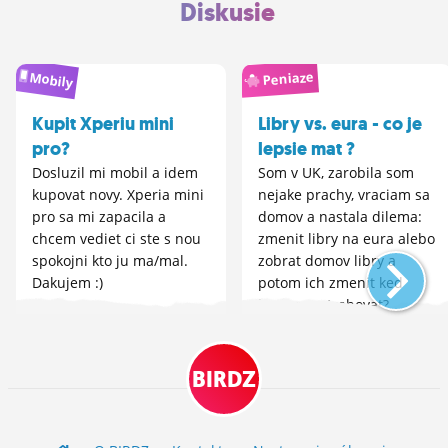
Diskusie
Mobily
Peniaze
Kupit Xperiu mini
Libry vs. eura - co je
pro?
lepsie mat ?
Dosluzil mi mobil a idem
Som v UK, zarobila som
kupovat novy. Xperia mini
nejake prachy, vraciam sa
pro sa mi zapacila a
domov a nastala dilema:
chcem vediet ci ste s nou
zmenit libry na eura alebo
spokojni kto ju ma/mal.
zobrat domov libry a
Dakujem :)
potom ich zmenit ked
budem potrebovat?
Zaujimal by ma vas nazor,
co je podla vas
vyhodnejsie, ked je teraz
BIRDZ
to...