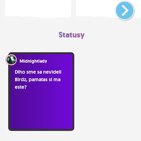
Statusy
Midnightlady
Dlho sme sa nevideli
Birdz, pamatas si ma
este?