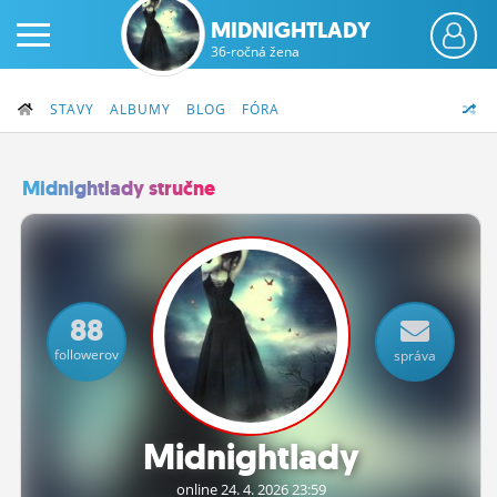
MIDNIGHTLADY
36-ročná žena
STAVY
ALBUMY
BLOG
FÓRA
Midnightlady stručne
PRIHLÁS SA
ČINŽIAK
88
FÓRUM
followerov
správa
STATUSY
BLOGY
Midnightlady
OBRÁZKY
online 24.
4.
2026 23:59