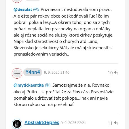
@5
Priznávam, neštudovala som právo.
@dezolat
Ale ešte pár rokov obce odškodňovali ľudí čo im
pobrali polia a lesy...A okrem toho, ono sa z tých
peňazí neplatia len prachovky na organ a oblátky
ale aj rôzne sociálne služby ktoré cirkev poskytuje.
Napríklad starostlivosť o chorých atd...áno,
Slovensko je sekulárny štát ale má aj skúsenosti s
prenasledovaním veriacich..
Y4nn4
10
9.
9.
2025 21:40
@1
Samozrejme že nie. Rovnako
@mytickaentita
ako aj Putin... si prečítal že za čias cára Pravoslávie
pomáhalo udržovať štát pokope...inak ani nevie
ktorou rukou sa má prežehnať
Abstraktdepres
11
9.
9.
2025 22:21