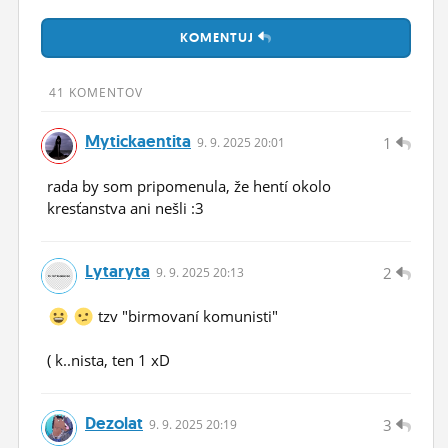
ĽUDIA
KOMENTUJ
MÔJ PROFIL
41 KOMENTOV
NASTAVENIA
Mytickaentita
1
9.
9.
2025 20:01
ROLETA
rada by som pripomenula, že hentí okolo
kresťanstva ani nešli :3
Lytaryta
2
9.
9.
2025 20:13
tzv "birmovaní komunisti"
( k..nista, ten 1 xD
Dezolat
3
9.
9.
2025 20:19