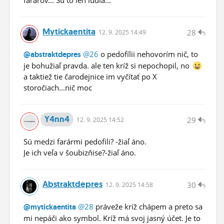
Mytickaentita
28
12.
9.
2025 14:49
@26
o pedofílii nehovorím nič, to
@abstraktdepres
je bohužiaľ pravda. ale ten kríž si nepochopil, no
a taktiež tie čarodejnice im vyčítať po X
storočiach...nič moc
Y4nn4
29
12.
9.
2025 14:52
Sú medzi farármi pedofili? -žiaľ áno.
Je ich veľa v šoubizňise?-žiaľ áno.
Abstraktdepres
30
12.
9.
2025 14:58
@28
práveže kríž chápem a preto sa
@mytickaentita
mi nepáči ako symbol. Kríž má svoj jasný účet. Je to