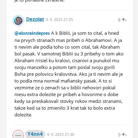
Dezolat
8
9.
9.
2025 21:35
A k Biblii, ja som to cital, a hned
@abstraktdepres
na prvych stranach mas pribeh o Abrahamovi. A ja
ti nevim ale podla toho co som cital, tak Abraham
bol pasak. V samotnej Biblii su 3 pribehy o tom ako
Abraham rrisiel ku kralovi, cisarovi a punukol mu
svoju manzelko a potom tam poslal svoju gorili
Boha pre polovicu kralovstva. Ako ja ti nevim ale je
to podla mna normal mafiansky pasak. A to si
vezmime ze o zenach sa v biblii nehovori pokial
niesu extra dolezite pr pribeh a hovorime o dobe
kedy sa preskakovali stovky rokov medzi stranami,
takze ked sa to zmienilo 3 krat tak to bolo extra
dolezite.
Y4nn4
9
9.
9.
2025 21:36