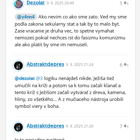
Dezolat
5
9.
9.
2025 20:49
Ako nevim co ako sme zato. Ved my sme
@y4nn4
podla zakona sekularny stat a tak by to malo byt.
Zase vracanie je druha vec, to spetne vymahat
nemozes pokial nechces ist do fasizmu komunizmu
ale ako platit by sme im nemuseli.
Abstraktdepres
6
9.
9.
2025 21:24
@3
logiku nenájdeš nikde. Ježiša tiež
@dezolat
umučili na kríži a potom sa k tomu začali klanať a
tento kríž s Ježišom začali vytvárať z dreva, kamena,
hliny, zo všetkého... A z mučiaceho nástroja urobili
symbol viery v boha.
Abstraktdepres
7
9.
9.
2025 21:26
Je to poriadne zvrátené.