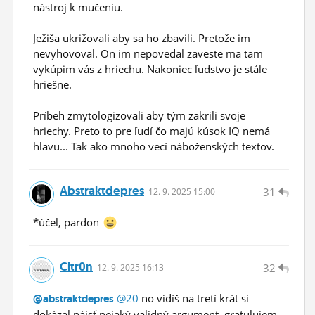
nástroj k mučeniu.
Ježiša ukrižovali aby sa ho zbavili. Pretože im
nevyhovoval. On im nepovedal zaveste ma tam
vykúpim vás z hriechu. Nakoniec ľudstvo je stále
hriešne.
Príbeh zmytologizovali aby tým zakrili svoje
hriechy. Preto to pre ľudí čo majú kúsok IQ nemá
hlavu... Tak ako mnoho vecí náboženských textov.
Abstraktdepres
31
12.
9.
2025 15:00
*účel, pardon
Cltr0n
32
12.
9.
2025 16:13
@20
no vidíš na tretí krát si
@abstraktdepres
dokázal nájsť nejaký validný argument, gratulujem