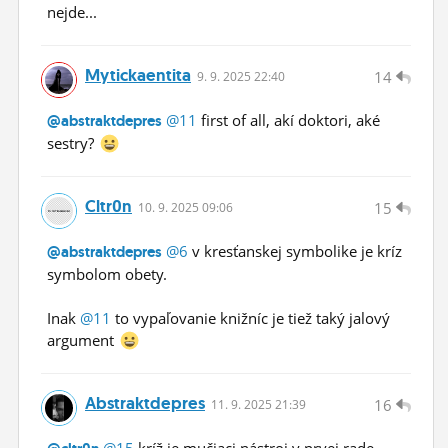
nejde...
Mytickaentita
14
9.
9.
2025 22:40
@11
first of all, akí doktori, aké
@abstraktdepres
sestry?
Cltr0n
15
10.
9.
2025 09:06
@6
v kresťanskej symbolike je kríz
@abstraktdepres
symbolom obety.
Inak
@11
to vypaľovanie knižníc je tiež taký jalový
argument
Abstraktdepres
16
11.
9.
2025 21:39
@15
kríž je mučiaci nástroj v prvej rade