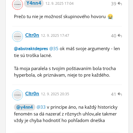
Y4nn4
39
12.
9.
2025 17:04
Prečo tu nie je možnosť skupinového hovoru
Cltr0n
40
12.
9.
2025 17:47
@35
ok máš svoje argumenty - len
@abstraktdepres
tie sú troška lacné.
Tá moja paralela s tvojím poštiavaním bola trocha
hyperbola, ok priznávam, nieje to pre každého.
Cltr0n
41
12.
9.
2025 20:35
@33
v princípe áno, na každý historicky
@y4nn4
fenomén sa dá nazerať z rôznych uhlov,ale takmer
vždy je chyba hodnotiť ho pohľadom dneška