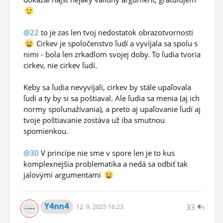
@22
to je zas len tvoj nedostatok obrazotvornosti
Cirkev je spoločenstvo ľudí a vyvíjala sa spolu s
nimi - bola len zrkadlom svojej doby. To ľudia tvoria
cirkev, nie cirkev ľudí.
Keby sa ľudia nevyvíjali, cirkev by stále upaľovala
ľudí a ty by si sa poštiaval. Ale ľudia sa menia (aj ich
normy spolunažívania), a preto aj upaľovanie ľudí aj
tvoje poštiavanie zostáva už iba smutnou
spomienkou.
@30
V princípe nie sme v spore len je to kus
komplexnejšia problematika a nedá sa odbiť tak
jalovými argumentami
Y4nn4
33
12.
9.
2025 16:23