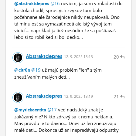
@16
neviem, ja som v mladosti do
@abstraktdepres
kostola chodil, sprostých zvykov tam bolo
požehnane ale čarodejnice nikdy neupaľovali. Ono
tá minulosť sa vymazať nedá ale istý vývoj tam
vidieť... napríklad ja tiež nesúdim že sa poštiavaš
lebo si to robil ked si bol decko...
Abstraktdepres
20
12.
9.
2025 13:13
@19
už majú problém "len" s tým
@cltr0n
zneužívaním malých detí...
Abstraktdepres
21
12.
9.
2025 13:19
@17
veď nacistický znak je
@mytickaentita
zakázaný nie? Nikto zdravý sa k nemu neklania.
Máš pravdu je to dávno... Dnes už len zneužívajú
malé deti... Dokonca už ani nepredávajú odpustky.