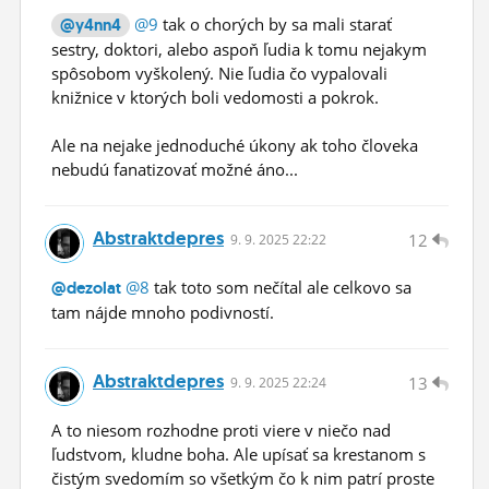
@9
tak o chorých by sa mali starať
@y4nn4
sestry, doktori, alebo aspoň ľudia k tomu nejakym
spôsobom vyškolený. Nie ľudia čo vypalovali
knižnice v ktorých boli vedomosti a pokrok.
Ale na nejake jednoduché úkony ak toho človeka
nebudú fanatizovať možné áno...
Abstraktdepres
12
9.
9.
2025 22:22
@8
tak toto som nečítal ale celkovo sa
@dezolat
tam nájde mnoho podivností.
Abstraktdepres
13
9.
9.
2025 22:24
A to niesom rozhodne proti viere v niečo nad
ľudstvom, kludne boha. Ale upísať sa krestanom s
čistým svedomím so všetkým čo k nim patrí proste