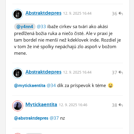
Abstraktdepres
36
12.
9.
2025 16:44
@33
ibaže cirkev sa tvári ako akási
@y4nn4
predlžená božia ruka a niečo čisté. Ale v praxi je
tam bordel nie menší než kdeklovek inde. Rozdiel je
v tom že iné spolky nepáchajú zlo aspoň v božom
mene.
Abstraktdepres
37
12.
9.
2025 16:44
@34
dík za príspevok k téme
@mytickaentita
Mytickaentita
38
12.
9.
2025 16:46
@37
nz
@abstraktdepres