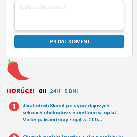
Napíš svoj komentár
PRIDAJ
KOMENT
HORÚCE!
8H
24H
3 DNI
1
3kratadost: Sliedit po vypredajovych
sekciach obchodov s nabytkom sa oplati.
Velky palisandrovy regal za 200...