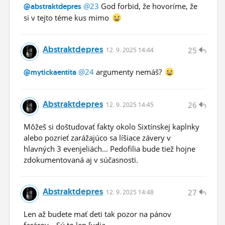
@23
God forbid, že hovoríme, že
@abstraktdepres
si v tejto téme kus mimo
Abstraktdepres
25
12.
9.
2025 14:44
@24
argumenty nemáš?
@mytickaentita
Abstraktdepres
26
12.
9.
2025 14:45
Môžeš si doštudovať fakty okolo Sixtínskej kaplnky
alebo pozrieť zarážajúco sa líšiace závery v
hlavných 3 evenjeliách... Pedofilia bude tiež hojne
zdokumentovaná aj v súčasnosti.
Abstraktdepres
27
12.
9.
2025 14:48
Len až budete mať deti tak pozor na pánov
farárov... Sú to len ľudia...