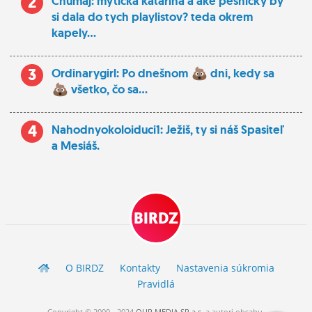
2
Chumaj: myticka katarina a ake pesnicky by
si dala do tych playlistov? teda okrem
kapely...
3
Ordinarygirl: Po dnešnom
dni, kedy sa
všetko, čo sa...
4
Nahodnyokoloiduci1: Ježiš, ty si náš Spasiteľ
a Mesiáš.
BIRDZ
O BIRDZ
Kontakty
Nastavenia súkromia
Pravidlá
Copyright © 2000 - 2024
OUR MEDIA SR a.s.
a
autori
obsahu.