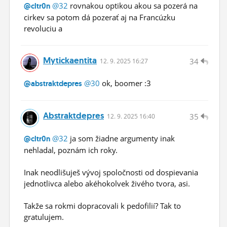
@32
rovnakou optikou akou sa pozerá na
@cltr0n
cirkev sa potom dá pozerať aj na Francúzku
revoluciu a
Mytickaentita
34
12.
9.
2025 16:27
@30
ok, boomer :3
@abstraktdepres
Abstraktdepres
35
12.
9.
2025 16:40
@32
ja som žiadne argumenty inak
@cltr0n
nehladal, poznám ich roky.
Inak neodlišuješ vývoj spoločnosti od dospievania
jednotlivca alebo akéhokolvek živého tvora, asi.
Takže sa rokmi dopracovali k pedofilií? Tak to
gratulujem.