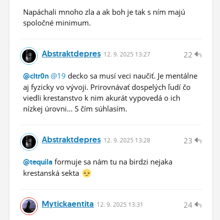
Napáchali mnoho zla a ak boh je tak s ním majú
spoločné minimum.
Abstraktdepres
22
12.
9.
2025 13:27
@19
decko sa musí veci naučiť. Je mentálne
@cltr0n
aj fyzicky vo vývoji. Prirovnávať dospelých ľudí čo
viedli krestanstvo k nim akurát vypovedá o ich
nízkej úrovni... S čím súhlasím.
Abstraktdepres
23
12.
9.
2025 13:28
formuje sa nám tu na birdzi nejaka
@tequila
krestanská sekta
Mytickaentita
24
12.
9.
2025 13:31