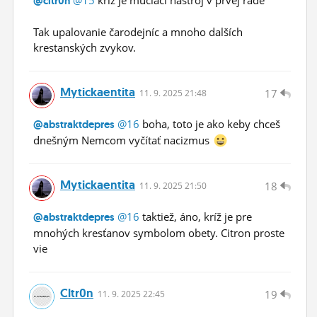
@cltr0n
Tak upalovanie čarodejníc a mnoho dalších
krestanských zvykov.
Mytickaentita
17
11.
9.
2025 21:48
@16
boha, toto je ako keby chceš
@abstraktdepres
dnešným Nemcom vyčítať nacizmus
Mytickaentita
18
11.
9.
2025 21:50
@16
taktiež, áno, kríž je pre
@abstraktdepres
mnohých kresťanov symbolom obety. Citron proste
vie
Cltr0n
19
11.
9.
2025 22:45