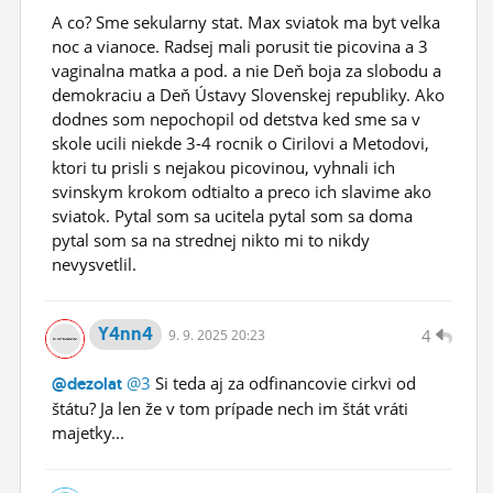
A co? Sme sekularny stat. Max sviatok ma byt velka
noc a vianoce. Radsej mali porusit tie picovina a 3
vaginalna matka a pod. a nie Deň boja za slobodu a
demokraciu a Deň Ústavy Slovenskej republiky. Ako
dodnes som nepochopil od detstva ked sme sa v
skole ucili niekde 3-4 rocnik o Cirilovi a Metodovi,
ktori tu prisli s nejakou picovinou, vyhnali ich
svinskym krokom odtialto a preco ich slavime ako
sviatok. Pytal som sa ucitela pytal som sa doma
pytal som sa na strednej nikto mi to nikdy
nevysvetlil.
Y4nn4
4
9.
9.
2025 20:23
@3
Si teda aj za odfinancovie cirkvi od
@dezolat
štátu? Ja len že v tom prípade nech im štát vráti
majetky...