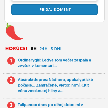
PRIDAJ
KOMENT
HORÚCE!
8H
24H
3 DNI
1
Ordinarygirl: Ledva som večer zaspala a
zvyšok v komentári...
2
Abstraktdepres: Nádhera, apokalyptické
počasie... Zamračené, vietor, hrmí. Cítiť
vônu zmoknutej hliny a...
3
Tulipanoo: dnes po dlhej dobe mi v