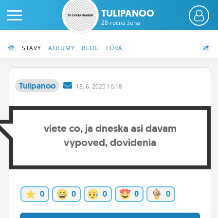
TULIPANOO
28-ročná žena
STAVY
ALBUMY
BLOG
FÓRA
Tulipanoo
18.
6.
2025 16:18
PRIHLÁS SA
viete co, ja dneska asi davam
ČINŽIAK
vypoved, dovidenia
FÓRUM
STATUSY
BLOGY
0
0
0
0
0
OBRÁZKY