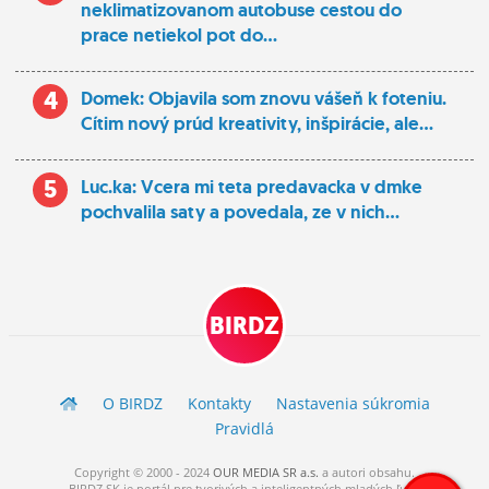
neklimatizovanom autobuse cestou do
prace netiekol pot do...
4
Domek: Objavila som znovu vášeň k foteniu.
Cítim nový prúd kreativity, inšpirácie, ale...
5
Luc.ka: Vcera mi teta predavacka v dmke
pochvalila saty a povedala, ze v nich...
BIRDZ
O BIRDZ
Kontakty
Nastavenia súkromia
Pravidlá
Copyright © 2000 - 2024
OUR MEDIA SR a.s.
a
autori
obsahu.
BIRDZ.SK je portál pre tvorivých a inteligentných mladých ľudí.