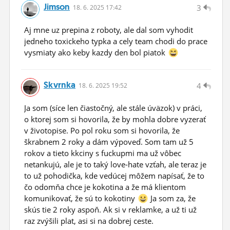
Jimson
3
18.
6.
2025 17:42
Aj mne uz prepina z roboty, ale dal som vyhodit
jedneho toxickeho typka a cely team chodi do prace
vysmiaty ako keby kazdy den bol piatok
Skvrnka
4
18.
6.
2025 19:52
Ja som (síce len čiastočný, ale stále úväzok) v práci,
o ktorej som si hovorila, že by mohla dobre vyzerať
v životopise. Po pol roku som si hovorila, že
škrabnem 2 roky a dám výpoveď. Som tam už 5
rokov a tieto kkciny s fuckupmi ma už vôbec
netankujú, ale je to taký love-hate vzťah, ale teraz je
to už pohodička, kde vedúcej môžem napísať, že to
čo odomňa chce je kokotina a že má klientom
komunikovať, že sú to kokotiny
Ja som za, že
skús tie 2 roky aspoň. Ak si v reklamke, a už ti už
raz zvýšili plat, asi si na dobrej ceste.