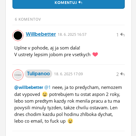
KOMENTUJ
ĽUDIA
MÔJ PROFIL
6 KOMENTOV
NASTAVENIA
Willbebetter
1
18.
6.
2025 16:57
ROLETA
Uplne v pohode, aj ja som dala!
V ustrety lepsim jobom pre vsetkych
Tulipanoo
2
18.
6.
2025 17:09
@1
neee, ja to predycham, nemozem
@willbebetter
dat vypoved
potrebujem tu ostat aspon 2 roky,
lebo som predtym kazdy rok menila pracu a tu ma
povysili minuly tyzden, takze chvilu ostavam. Len
dnes chodim kazdu pol hodinu zhlboka dychat,
lebo co email, to fuck up