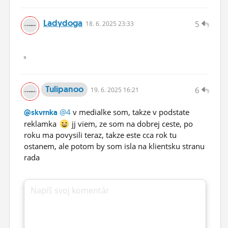
Ladydoga
5
18.
6.
2025 23:33
Tulipanoo
6
19.
6.
2025 16:21
@4
v medialke som, takze v podstate
@skvrnka
reklamka
jj viem, ze som na dobrej ceste, po
roku ma povysili teraz, takze este cca rok tu
ostanem, ale potom by som isla na klientsku stranu
rada
Napíš svoj komentár