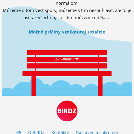
normálom.
ĽUDIA
Můžeme o tom vést spory, můžeme s tím nesouhlasit, ale to je
asi tak všechno, co s tím můžeme udělat...
MÔJ PROFIL
NASTAVENIA
Možné príčiny vzniknutej situácie
ROLETA
BIRDZ
O BIRDZ
Kontakty
Nastavenia súkromia