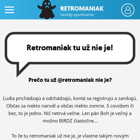
RETROMANIAK
navždy spomíname
Retromaniak tu už nie je!
PRIHLÁS SA
Prečo tu už @retromaniak nie je?
ČINŽIAK
FÓRUM
Ľudia prichádzajú a odchádzajú, kontá sa registrujú a zanikajú.
Občas sa niekto narodí a občas niekto zomrie. S covidom či
STATUSY
bez, to je jedno. Nič netrvá večne. Len pán Boh je večný a
možno BIRDZ čiastočne...
BLOGY
OBRÁZKY
To že tu retromaniak už nie je, je vlastne takým novým