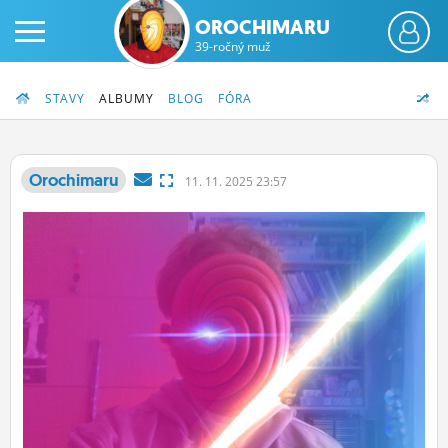
OROCHIMARU
39-ročný muž
STAVY
ALBUMY
BLOG
FÓRA
Orochimaru
11.
11.
2025 23:57
PRIHLÁS SA
ČINŽIAK
FÓRUM
STATUSY
BLOGY
OBRÁZKY