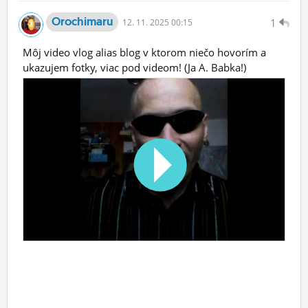
Orochimaru
1
12.
11.
2025 00:15
Môj video vlog alias blog v ktorom niečo hovorím a
ukazujem fotky, viac pod videom! (Ja A. Babka!)