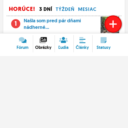
HORÚCE!
3 DNÍ
TÝŽDEŇ
MESIAC
Našla som pred pár dňami
1
nádherné...
Fórum
Obrázky
Ľudia
Články
Statusy
Ďalší chalani
Ja Andrej v Ichigovej