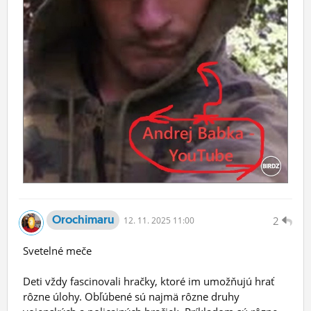
Orochimaru
2
12.
11.
2025 11:00
Svetelné meče
Deti vždy fascinovali hračky, ktoré im umožňujú hrať
rôzne úlohy. Obľúbené sú najmä rôzne druhy