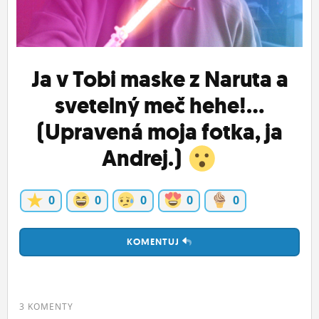
ĽUDIA
MÔJ PROFIL
Ja v Tobi maske z Naruta a
NASTAVENIA
svetelný meč hehe!...
ROLETA
(Upravená moja fotka, ja
Andrej.)
0
0
0
0
0
KOMENTUJ
3 KOMENTY