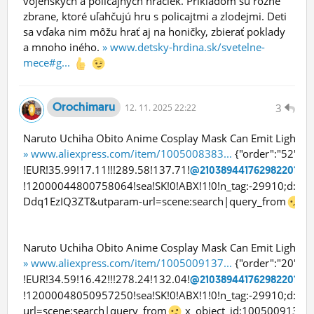
vojenských a policajných hračiek. Príkladom sú rôzne
zbrane, ktoré uľahčujú hru s policajtmi a zlodejmi. Deti
sa vďaka nim môžu hrať aj na honičky, zbierať poklady
a mnoho iného.
» www.detsky-hrdina.sk/svetelne-
mece#g...
Orochimaru
3
12.
11.
2025 22:22
Naruto Uchiha Obito Anime Cosplay Mask Can Emit Light U
» www.aliexpress.com/item/1005008383...
{"order":"52","e
!EUR!35.99!17.11!!!289.58!137.71!
@210389441762982201774
!12000044800758064!sea!SK!0!ABX!1!0!n_tag:-29910;d:1
Ddq1EzIQ3ZT&utparam-url=scene:search|query_from
x_
Naruto Uchiha Obito Anime Cosplay Mask Can Emit Light U
» www.aliexpress.com/item/1005009137...
{"order":"20","e
!EUR!34.59!16.42!!!278.24!132.04!
@210389441762982201774
!12000048050957250!sea!SK!0!ABX!1!0!n_tag:-29910;d:
url=scene:search|query_from
x_object_id:100500913798