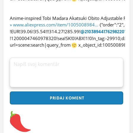
Anime-inspired Tobi Madara Akatsuki Obito Adjustable Face
» www.aliexpress.com/item/1005008984...
{"order":"2","ev
!EUR!39.06!35.54!!!314.27!285.99!
@210389441762982201774
!12000047460978320!sea!SK!0!ABX!1!0!n_tag:-29910;d:
url=scene:search|query_from
x_object_id:100500898435
Napíš svoj komentár
PRIDAJ
KOMENT