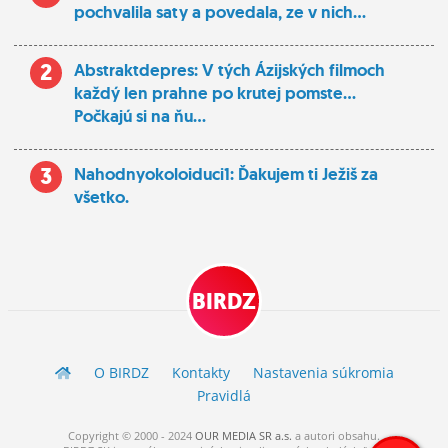
pochvalila saty a povedala, ze v nich...
2
Abstraktdepres: V tých Ázijských filmoch
každý len prahne po krutej pomste...
Počkajú si na ňu...
3
Nahodnyokoloiduci1: Ďakujem ti Ježiš za
všetko.
BIRDZ
O BIRDZ
Kontakty
Nastavenia súkromia
Pravidlá
Copyright © 2000 - 2024
OUR MEDIA SR a.s.
a
autori
obsahu.