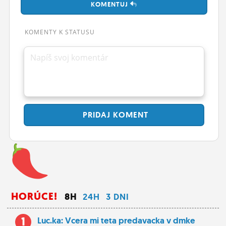
KOMENTUJ
ĽUDIA
MÔJ PROFIL
KOMENTY K STATUSU
NASTAVENIA
Napíš svoj komentár
ROLETA
PRIDAJ
KOMENT
HORÚCE!
8H
24H
3 DNI
1
Luc.ka: Vcera mi teta predavacka v dmke