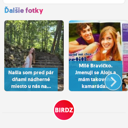
Ďalšie fotky
Milé Bravíčko.
Našla som pred pár
Jmenuji se Alojs a
dňami nádherné
mám takového
miesto u nás na...
kamaráda...
BIRDZ