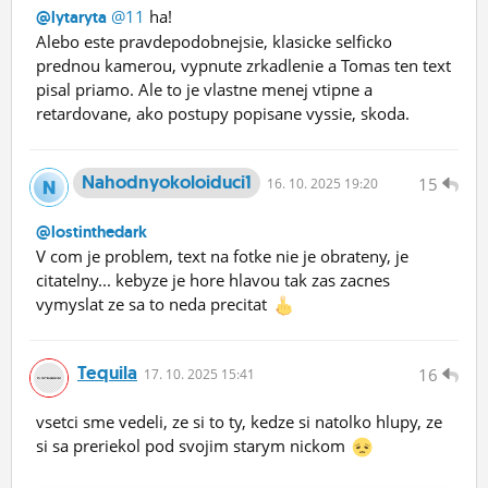
@11
ha!
@lytaryta
Alebo este pravdepodobnejsie, klasicke selficko
prednou kamerou, vypnute zrkadlenie a Tomas ten text
pisal priamo. Ale to je vlastne menej vtipne a
retardovane, ako postupy popisane vyssie, skoda.
Nahodnyokoloiduci1
15
16.
10.
2025 19:20
@lostinthedark
V com je problem, text na fotke nie je obrateny, je
citatelny... kebyze je hore hlavou tak zas zacnes
vymyslat ze sa to neda precitat
Tequila
16
17.
10.
2025 15:41
vsetci sme vedeli, ze si to ty, kedze si natolko hlupy, ze
si sa preriekol pod svojim starym nickom