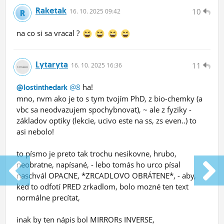
Raketak
10
16.
10.
2025 09:42
na co si sa vracal ?
Lytaryta
11
16.
10.
2025 16:36
@8
ha!
@lostinthedark
mno, nvm ako je to s tym tvojím PhD, z bio-chemky (a
vbc sa neodvazujem spochybnovat), ~ ale z fyziky -
základov optiky (lekcie, ucivo este na ss, zs even..) to
asi nebolo!
to písmo je preto tak trochu nesikovne, hrubo,
neobratne, napísané, - lebo tomás ho urco písal
naschvál OPACNE, *ZRCADLOVO OBRÁTENE*, - aby,
ked to odfotí PRED zrkadlom, bolo mozné ten text
normálne precítat,
inak by ten nápis bol MIRRORs INVERSE,