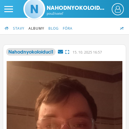
NAHODNYOKOLOID...
používateľ
STAVY
ALBUMY
BLOG
FÓRA
Nahodnyokoloiduci1
15.
10.
2025 16:57
PRIHLÁS SA
ČINŽIAK
FÓRUM
STATUSY
BLOGY
OBRÁZKY