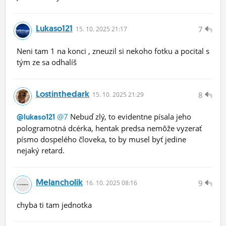
Lukaso121
7
15.
10.
2025 21:17
Neni tam 1 na konci , zneuzil si nekoho fotku a pocital s
tým ze sa odhalíš
Lostinthedark
8
15.
10.
2025 21:29
@7
Nebuď zlý, to evidentne písala jeho
@lukaso121
pologramotná dcérka, hentak predsa nemôže vyzerať
písmo dospelého človeka, to by musel byť jedine
nejaký retard.
Melancholik
9
16.
10.
2025 08:16
chyba ti tam jednotka