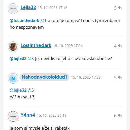
Lejla32
3
15.
10.
2025 17:16
@1
a toto je tomas? Lebo s tymi zubami
@lostinthedark
ho nespoznavam
Lostinthedark
4
15.
10.
2025 17:24
@3
Je, nevidíš to jeho stašákovské obočie?
@lejla32
Nahodnyokoloiduci1
5
15.
10.
2025 17:29
@3
@lejla32
páčim sa ti ?
Y4nn4
6
15.
10.
2025 20:18
Ja som si myslela že si rakeťák