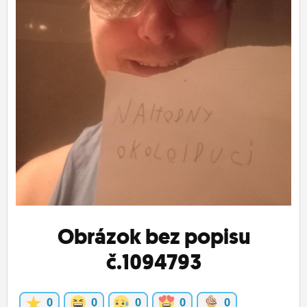
ĽUDIA
MÔJ PROFIL
NASTAVENIA
ROLETA
Obrázok bez popisu
č.1094793
0
0
0
0
0