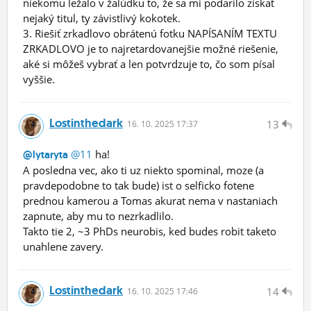
niekomu ležalo v žalúdku to, že sa mi podarilo získať
nejaký titul, ty závistlivý kokotek.
3. Riešiť zrkadlovo obrátenú fotku NAPÍSANÍM TEXTU
ZRKADLOVO je to najretardovanejšie možné riešenie,
aké si môžeš vybrať a len potvrdzuje to, čo som písal
vyššie.
Lostinthedark
13
16.
10.
2025 17:37
@11
ha!
@lytaryta
A posledna vec, ako ti uz niekto spominal, moze (a
pravdepodobne to tak bude) ist o selficko fotene
prednou kamerou a Tomas akurat nema v nastaniach
zapnute, aby mu to nezrkadlilo.
Takto tie 2, ~3 PhDs neurobis, ked budes robit taketo
unahlene zavery.
Lostinthedark
14
16.
10.
2025 17:46