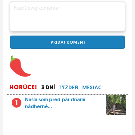
Napíš svoj komentár
PRIDAJ
KOMENT
HORÚCE!
3 DNÍ
TÝŽDEŇ
MESIAC
Našla som pred pár dňami
1
nádherné...