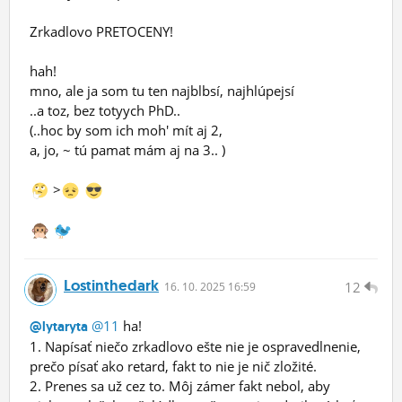
Zrkadlovo PRETOCENY!
hah!
mno, ale ja som tu ten najblbsí, najhlúpejsí
..a toz, bez totyych PhD..
(..hoc by som ich moh' mít aj 2,
a, jo, ~ tú pamat mám aj na 3.. )
>
Lostinthedark
12
16.
10.
2025 16:59
@11
ha!
@lytaryta
1. Napísať niečo zrkadlovo ešte nie je ospravedlnenie,
prečo písať ako retard, fakt to nie je nič zložité.
2. Prenes sa už cez to. Môj zámer fakt nebol, aby