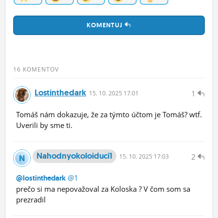
KOMENTUJ
16 KOMENTOV
Lostinthedark
1
15.
10.
2025 17:01
Tomáš nám dokazuje, že za týmto účtom je Tomáš? wtf.
Uverili by sme ti.
Nahodnyokoloiduci1
2
15.
10.
2025 17:03
@1
@lostinthedark
prečo si ma nepovažoval za Koloska ? V čom som sa
prezradil