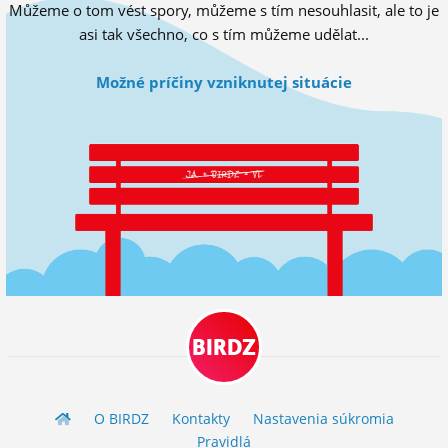
Můžeme o tom vést spory, můžeme s tím nesouhlasit, ale to je
ĽUDIA
asi tak všechno, co s tím můžeme udělat...
MÔJ PROFIL
Možné príčiny vzniknutej situácie
NASTAVENIA
ROLETA
BIRDZ
O BIRDZ
Kontakty
Nastavenia súkromia
Pravidlá