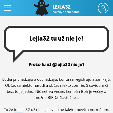
LEJLA32
navždy spomíname
Lejla32 tu už nie je!
PRIHLÁS SA
Prečo tu už @lejla32 nie je?
ČINŽIAK
FÓRUM
Ľudia prichádzajú a odchádzajú, kontá sa registrujú a zanikajú.
Občas sa niekto narodí a občas niekto zomrie. S covidom či
STATUSY
bez, to je jedno. Nič netrvá večne. Len pán Boh je večný a
možno BIRDZ čiastočne...
BLOGY
OBRÁZKY
To že tu lejla32 už nie je, je vlastne takým novým normálom.