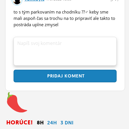
to s tým parkovaním na chodníku ??‍♂️ keby sme
mali aspoň čas sa trochu na to pripraviť ale takto to
postráda uplne zmysel
Napíš svoj komentár
PRIDAJ
KOMENT
HORÚCE!
8H
24H
3 DNI