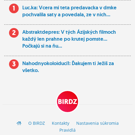
1
Luc.ka: Vcera mi teta predavacka v dmke
pochvalila saty a povedala, ze v nich...
2
Abstraktdepres: V tých Ázijských filmoch
každý len prahne po krutej pomste...
Počkajú si na ňu...
3
Nahodnyokoloiduci1: Ďakujem ti Ježiš za
všetko.
BIRDZ
O BIRDZ
Kontakty
Nastavenia súkromia
Pravidlá