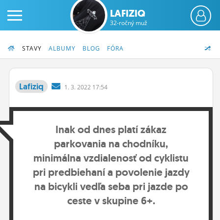
LAFIZIQ
32-ročný muž
STAVY
ALBUMY
BLOG
FÓRA
Lafiziq
1.
3.
2022 17:54
PRIHLÁS SA
Inak od dnes platí zákaz
ČINŽIAK
parkovania na chodníku,
FÓRUM
minimálna vzdialenosť od cyklistu
STATUSY
pri predbiehaní a povolenie jazdy
na bicykli vedľa seba pri jazde po
BLOGY
ceste v skupine 6+.
OBRÁZKY