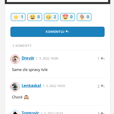
ĽUDIA
MÔJ PROFIL
1
0
2
0
0
NASTAVENIA
KOMENTUJ
ROLETA
3 KOMENTY
Dreyjir
1
1.
3.
2022 18:00
Same zle spravy tvle
Lenkaska1
2
1.
3.
2022 18:05
Choré
Tomtoylc
3
1.
3.
2022 18:53