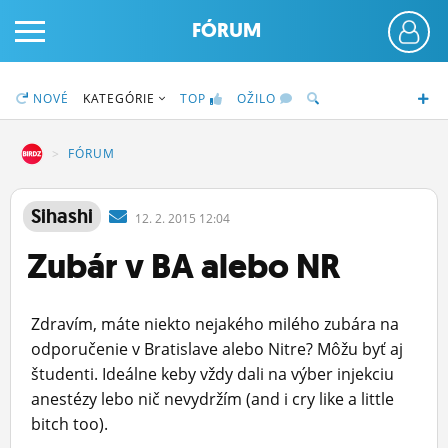
FÓRUM
NOVÉ
KATEGÓRIE
TOP
OŽILO
DZ
FÓRUM
PRIHLÁS SA
Sihashi
12.
2.
2015 12:04
Zubár v BA alebo NR
ČINŽIAK
FÓRUM
Zdravím, máte niekto nejakého milého zubára na
STATUSY
odporučenie v Bratislave alebo Nitre? Môžu byť aj
študenti. Ideálne keby vždy dali na výber injekciu
BLOGY
anestézy lebo nič nevydržím (and i cry like a little
bitch too).
OBRÁZKY