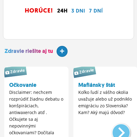
HORÚCE!
24H
3 DNI
7 DNÍ
Zdravie riešite aj tu
Zdravie
Zdravie
Očkovanie
Mafiánsky štát
Disclaimer: nechcem
Koľko ľudí z vášho okolia
rozprúdiť žiadnu debatu o
uvažuje alebo už podniklo
konšpiráciach,
emigráciu zo Slovenska?
antiwaxeroch atď .
Kam? Aký majú dôvod?
Očkujete sa aj
nepovinnými
očkovaniami? Dočítala