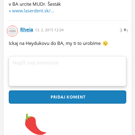
v BA urcite MUDr. Šesták
» www.laserdent.sk/...
Rheia
3
13.
2.
2015 12:34
Ickaj na Heydukovu do BA, my ti to urobíme
Napíš svoj komentár
PRIDAJ
KOMENT