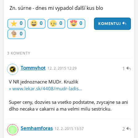
ĽUDIA
Zn. súrne - dnes mi vypadol ďalší kus blo
MÔJ PROFIL
0
0
0
0
KOMENTUJ
NASTAVENIA
0
ROLETA
3 KOMENTY
Tommyhot
1
12.
2.
2015 12:29
V NR jednoznacne MUDr. Kruzlik
» www.lekar.sk/4408/mudr-ladis...
Super ceny, dozvies sa vsetko podstatne, zvycajne sa ani
dlho necaka v cakarni a ma velmi milu sestricku.
Semhamforas
2
12.
2.
2015 13:57