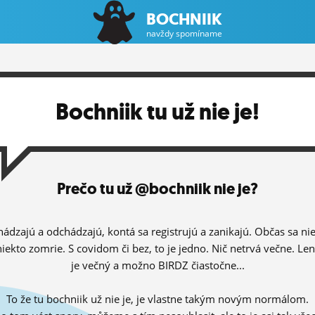
BOCHNIIK
navždy spomíname
Bochniik tu už nie je!
Prečo tu už @bochniik nie je?
hádzajú a odchádzajú, kontá sa registrujú a zanikajú. Občas sa ni
niekto zomrie. S covidom či bez, to je jedno. Nič netrvá večne. Le
je večný a možno BIRDZ čiastočne...
To že tu bochniik už nie je, je vlastne takým novým normálom.