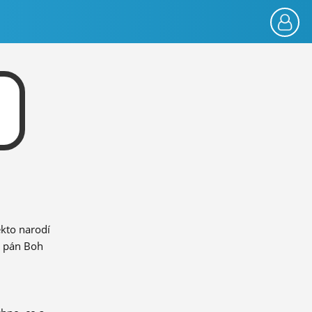
ekto narodí
n pán Boh