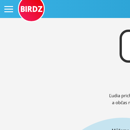
BIRDZ
PRIHLÁS SA
ČINŽIAK
FÓRUM
Ľudia pric
STATUSY
a občas 
BLOGY
OBRÁZKY