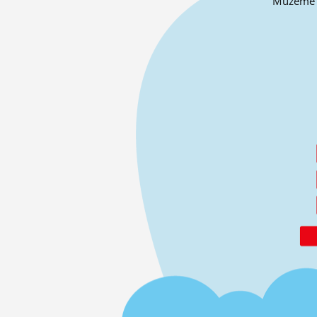
Můžeme o 
ĽUDIA
MÔJ PROFIL
NASTAVENIA
ROLETA