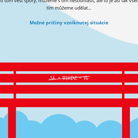
tom vést spory, můžeme s tím nesouhlasit, ale to je asi tak všec
tím můžeme udělat...
Možné príčiny vzniknutej situácie