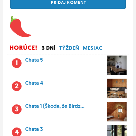
PRIDAJ
KOMENT
HORÚCE!
3 DNÍ
TÝŽDEŇ
MESIAC
Chata 5
1
Chata 4
2
Chata 1 (Škoda, že Birdz...
3
Chata 3
4