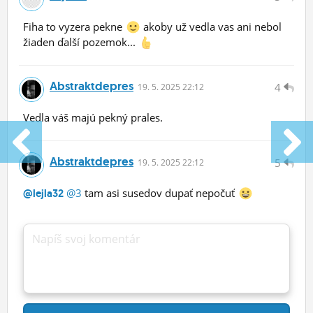
Fiha to vyzera pekne
akoby už vedla vas ani nebol
žiaden ďalší pozemok...
Abstraktdepres
4
19.
5.
2025 22:12
Vedla váš majú pekný prales.
Abstraktdepres
5
19.
5.
2025 22:12
@3
tam asi susedov dupať nepočuť
@lejla32
Napíš svoj komentár