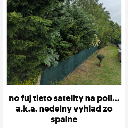
ĽUDIA
MÔJ PROFIL
NASTAVENIA
ROLETA
no fuj tieto satelity na poli...
a.k.a. nedelny vyhlad zo
spalne