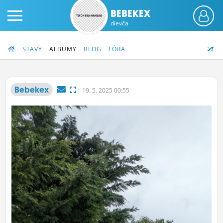
BEBEKEX
dievča
STAVY
ALBUMY
BLOG
FÓRA
Bebekex
19.
5.
2025 00:55
PRIHLÁS SA
ČINŽIAK
FÓRUM
STATUSY
BLOGY
OBRÁZKY