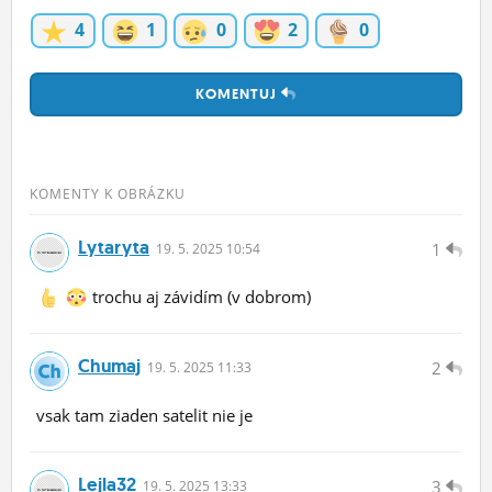
4
1
0
2
0
KOMENTUJ
KOMENTY K OBRÁZKU
Lytaryta
1
19.
5.
2025 10:54
trochu aj závidím (v dobrom)
Chumaj
2
19.
5.
2025 11:33
vsak tam ziaden satelit nie je
Lejla32
3
19.
5.
2025 13:33